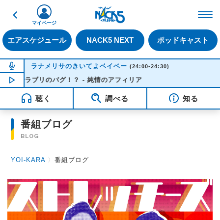
戻る
FM NACK5 79.5MHz（
マイページ
エアスケジュール
NACK5 NEXT
ポッドキャスト
NOW ON AIR
ラナメリサのきいてよベイベー
(24:00-24:30)
ブでラブリのバグ！？ - 純情のアフィリア
NOW PLAYING
23:57
聴く
調べる
知る
番組ブログ
BLOG
YOI-KARA
〉
番組ブログ