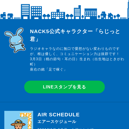
らじっと君
NACK5公式キャラクター「らじっと
君」
ラジオキャラなのに無口で愛想がない変わりものです
が、根は優しく、コミュニケーション力は抜群です！
3月3日（桃の節句・耳の日）生まれ（出生地はときがわ
町）
座右の銘「足で稼ぐ」
LINEスタンプを見る
AIR SCHEDULE
エアースケジュール