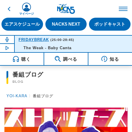
戻る
FM NACK5 79.5MHz（
マイページ
エアスケジュール
NACK5 NEXT
ポッドキャスト
NOW ON AIR
FRIDAYBREAK
(25:00-28:45)
NOW PLAYING
The Weak - Baby Canta
00:52
聴く
調べる
知る
番組ブログ
BLOG
YOI-KARA
〉
番組ブログ