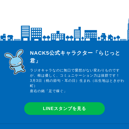
らじっと君
NACK5公式キャラクター「らじっと
君」
ラジオキャラなのに無口で愛想がない変わりものです
が、根は優しく、コミュニケーション力は抜群です！
3月3日（桃の節句・耳の日）生まれ（出生地はときがわ
町）
座右の銘「足で稼ぐ」
LINEスタンプを見る