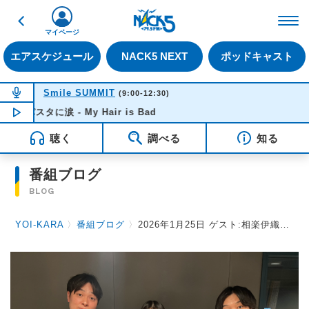
戻る
FM NACK5 79.5MHz（
マイページ
エアスケジュール
NACK5 NEXT
ポッドキャスト
NOW ON AIR
Smile SUMMIT
(9:00-12:30)
パスタに涙 - My Hair is Bad
NOW PLAYING
12:07
聴く
調べる
知る
番組ブログ
BLOG
YOI-KARA
〉
番組ブログ
〉
2026年1月25日 ゲスト:相楽伊織さん