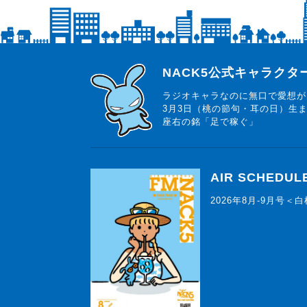
らじっと君
NACK5公式キャラク
ラジオキャラなのに無口で愛想が
3月3日（桃の節句・耳の日）生
座右の銘「足で稼ぐ」
AIR SCHEDUL
2026年8月-9月号＜