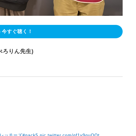
今すぐ聴く！
(ぺろりん先生)
トレッチーズ
#nack5
pic.twitter.com/qf1v9quOOt