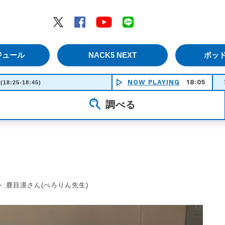
エムナックファイブ）
Twitter
Facebook
YouTube
LINE
ジュール
NACK5 NEXT
ポッ
NOW PLAYING
18:05
SUMME
(18:25-18:45)
調べる
スト:鹿目凛さん(ぺろりん先生)