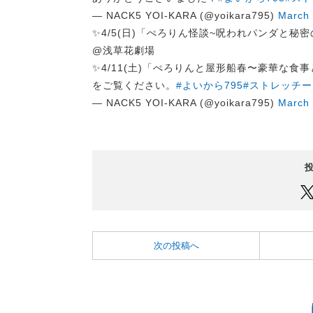
— NACK5 YOI-KARA (@yoikara795)
March 
✨4/5(日)「ぺろりん怪談~呪われパンダと秘
@浅草花劇場
✨4/11(土)「ぺろりんと屋形船春〜豪華な食
をご覧ください。
#よいから795
#ストレッチー
— NACK5 YOI-KARA (@yoikara795)
March 
次の投稿へ