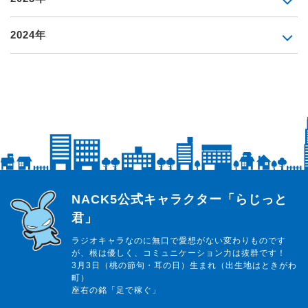
2024年
らじっと君
NACK5公式キャラクター「らじっと
君」
ラジオキャラなのに無口で愛想がない変わりものです
が、根は優しく、コミュニケーション力は抜群です！
3月3日（桃の節句・耳の日）生まれ（出生地はときがわ
町）
座右の銘「足で稼ぐ」