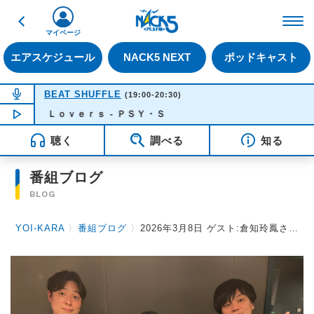
戻る
FM NACK5 79.5MHz（
マイページ
エアスケジュール
NACK5 NEXT
ポッドキャスト
NOW ON AIR
BEAT SHUFFLE
(19:00-20:30)
ｏｒ Ｌｏｖｅｒｓ - ＰＳＹ・Ｓ
NOW PLAYING
18:55
聴く
調べる
知る
番組ブログ
BLOG
YOI-KARA
〉
番組ブログ
〉
2026年3月8日 ゲスト:倉知玲鳳さん