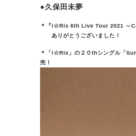
●久保田未夢
＊『i☆Ris 6th Live Tour 202
ありがとうございました！
＊「i☆Ris」の２０thシングル「Su
売！