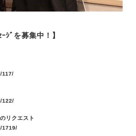
ｰｼﾞを募集中！】
/117/
/122/
曲のリクエスト
/1719/