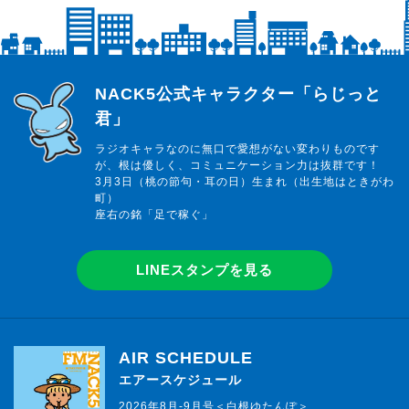
らじっと君
NACK5公式キャラクター「らじっと
君」
ラジオキャラなのに無口で愛想がない変わりものです
が、根は優しく、コミュニケーション力は抜群です！
3月3日（桃の節句・耳の日）生まれ（出生地はときがわ
町）
座右の銘「足で稼ぐ」
LINEスタンプを見る
AIR SCHEDULE
エアースケジュール
2026年8月-9月号＜白根ゆたんぽ＞