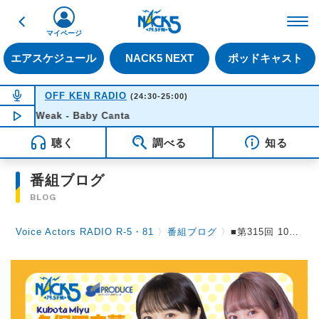
戻る
FM NACK5 79.5MHz（
マイページ
エアスケジュール
NACK5 NEXT
ポッドキャスト
NOW ON AIR
OFF KEN RADIO
(24:30-25:00)
e Weak - Baby Canta
NOW PLAYING
00:52
聴く
調べる
知る
番組ブログ
BLOG
Voice Actors RADIO R-5・81
〉
番組ブログ
〉
■第315回 10月19日(日）放送。【10月で番組は、丸6周年を迎え、７年目に入りました。】