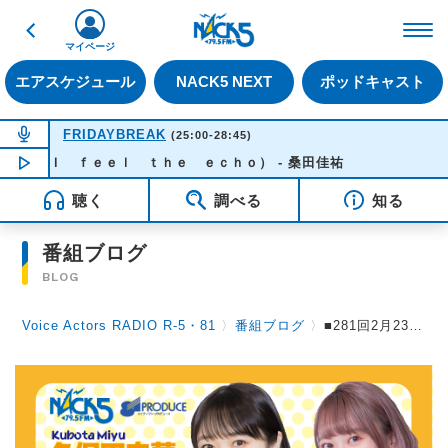
戻る
FM NACK5 79.5MHz（
マイページ
エアスケジュール
NACK5 NEXT
ポッドキャスト
NOW ON AIR
FRIDAYBREAK
(25:00-28:45)
（Ｉ ｆｅｅｌ ｔｈｅ ｅｃｈｏ） - 桑田佳祐
NOW PLAYING
03:50
聴く
調べる
知る
番組ブログ
BLOG
Voice Actors RADIO R-5・81
〉
番組ブログ
〉
■281回2月23日（日）放送。●リクエストSP「あの頃を思い出す楽曲」の選曲です。