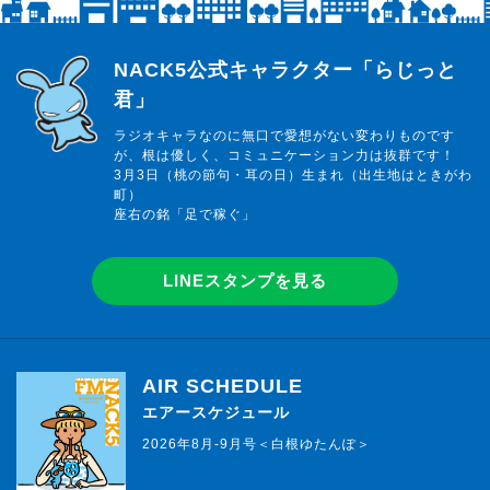
らじっと君
NACK5公式キャラクター「らじっと
君」
ラジオキャラなのに無口で愛想がない変わりものです
が、根は優しく、コミュニケーション力は抜群です！
3月3日（桃の節句・耳の日）生まれ（出生地はときがわ
町）
座右の銘「足で稼ぐ」
LINEスタンプを見る
AIR SCHEDULE
エアースケジュール
2026年8月-9月号＜白根ゆたんぽ＞