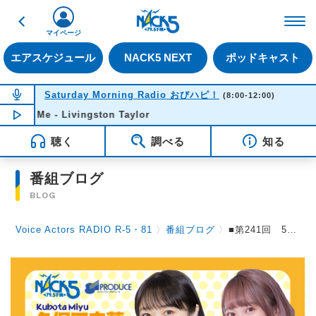
戻る
FM NACK5 79.5MHz（
マイページ
エアスケジュール
NACK5 NEXT
ポッドキャスト
NOW ON AIR
Saturday Morning Radio おびハピ！
(8:00-12:00)
ith Me - Livingston Taylor
NOW PLAYING
08:21
聴く
調べる
知る
番組ブログ
BLOG
Voice Actors RADIO R-5・81
〉
番組ブログ
〉
■第241回 5月19日放送。●今日は、通常回。ふつおたをたくさんご紹介します。