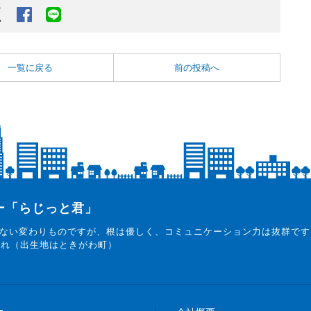
Twitter
Facebook
LINEでシェアするボタン
一覧に戻る
前の投稿へ
ター「らじっと君」
ない変わりものですが、根は優しく、コミュニケーション力は抜群です
まれ（出生地はときがわ町）