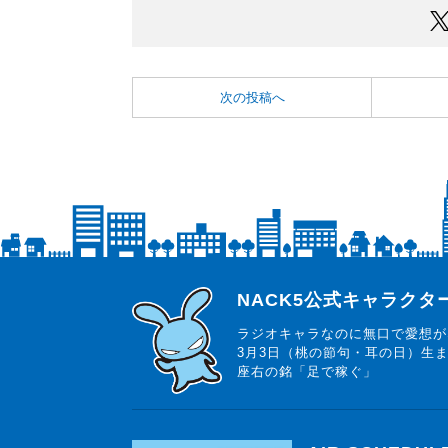
次の投稿へ
らじっと君
NACK5公式キャラク
ラジオキャラなのに無口で愛想が
3月3日（桃の節句・耳の日）生
座右の銘「足で稼ぐ」