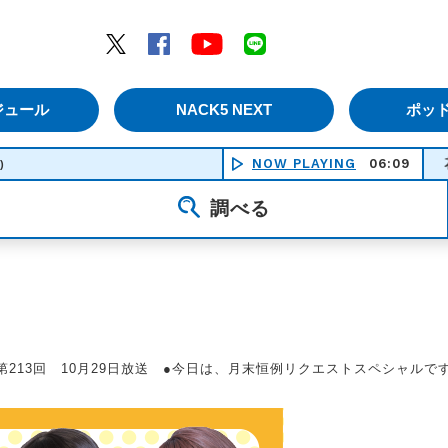
エムナックファイブ）
Twitter
Facebook
YouTube
LINE
ジュール
NACK5 NEXT
ポッ
NOW PLAYING
06:09
花になれ 
)
調べる
第213回 10月29日放送 ●今日は、月末恒例リクエストスペシャルで