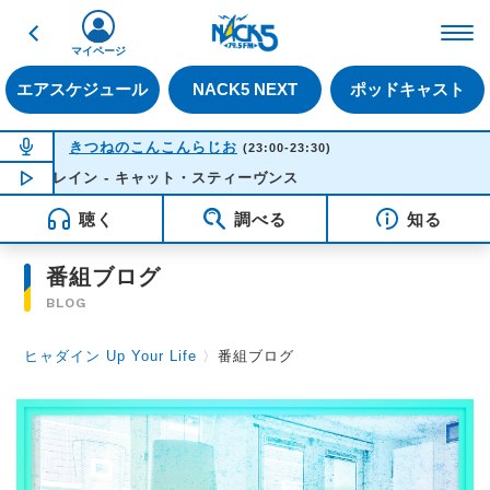
戻る
FM NACK5 79.5MHz（
マイページ
エアスケジュール
NACK5 NEXT
ポッドキャスト
NOW ON AIR
きつねのこんこんらじお
(23:00-23:30)
・トレイン - キャット・スティーヴンス
NOW PLAYING
22:50
聴く
調べる
知る
番組ブログ
BLOG
ヒャダイン Up Your Life
〉
番組ブログ