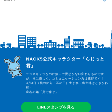
らじっと君
NACK5公式キャラクター「らじっと
君」
ラジオキャラなのに無口で愛想がない変わりものです
が、根は優しく、コミュニケーション力は抜群です！
3月3日（桃の節句・耳の日）生まれ（出生地はときがわ
町）
座右の銘「足で稼ぐ」
LINEスタンプを見る