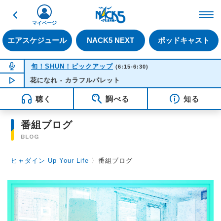
戻る
FM NACK5 79.5MHz（
マイページ
エアスケジュール
NACK5 NEXT
ポッドキャスト
NOW ON AIR
旬！SHUN！ピックアップ
(6:15-6:30)
花になれ - カラフルパレット
NOW PLAYING
06:09
聴く
調べる
知る
番組ブログ
BLOG
ヒャダイン Up Your Life
〉
番組ブログ