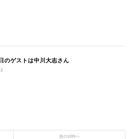
2日のゲストは中川大志さん
.2
前の10件へ