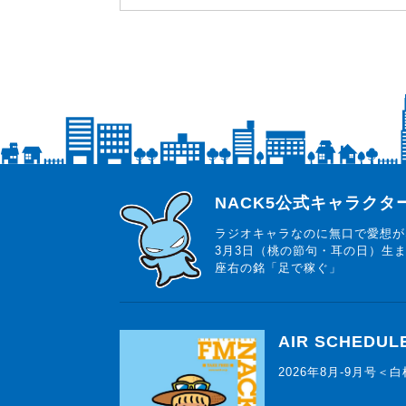
らじっと君
NACK5公式キャラク
ラジオキャラなのに無口で愛想が
3月3日（桃の節句・耳の日）生
座右の銘「足で稼ぐ」
AIR SCHEDUL
2026年8月-9月号＜