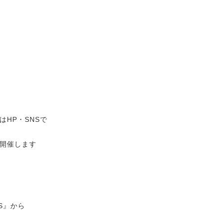
HP・SNSで
O」開催します
S』から