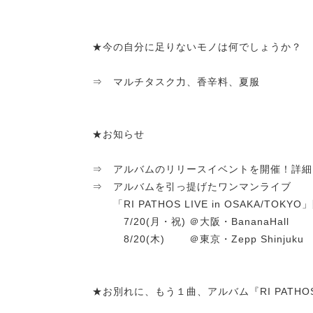
★今の自分に足りないモノは何でしょうか？
⇒ マルチタスク力、香辛料、夏服
★お知らせ
⇒ アルバムのリリースイベントを開催！詳細は
⇒ アルバムを引っ提げたワンマンライブ
「RI PATHOS LIVE in OSAKA/TOKY
7/20(月・祝) ＠大阪・BananaHall
8/20(木) ＠東京・Zepp Shinjuku
★お別れに、もう１曲、アルバム『RI PATHO