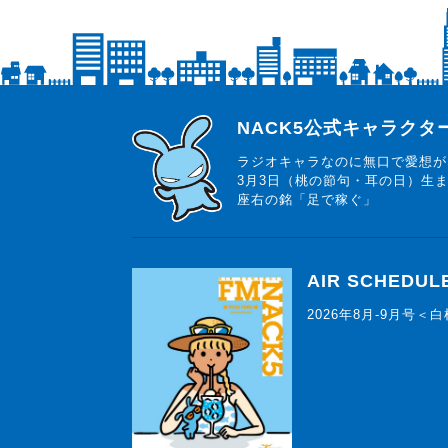
らじっと君
NACK5公式キャラク
ラジオキャラなのに無口で愛想が
3月3日（桃の節句・耳の日）生
座右の銘「足で稼ぐ」
AIR SCHEDUL
2026年8月-9月号＜