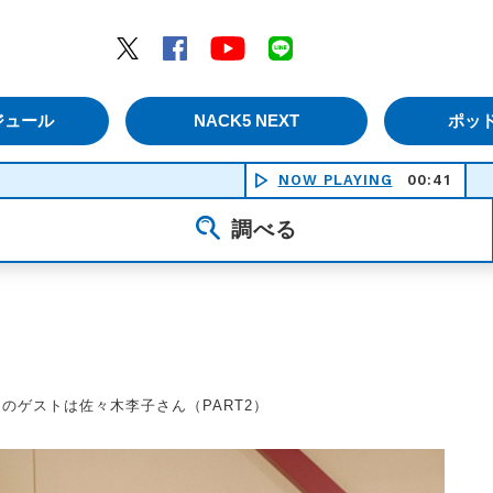
エムナックファイブ）
Twitter
Facebook
YouTube
LINE
ジュール
NACK5 NEXT
ポッ
NOW PLAYING
00:41
NPC -
調べる
日のゲストは佐々木李子さん（PART2）