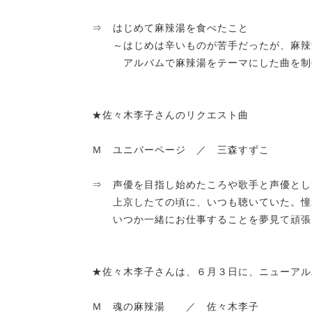
⇒ はじめて麻辣湯を食べたこと
～はじめは辛いものが苦手だったが、麻辣
アルバムで麻辣湯をテーマにした曲を制作
★佐々木李子さんのリクエスト曲
Ｍ ユニバーページ ／ 三森すずこ
⇒ 声優を目指し始めたころや歌手と声優とし
上京したての頃に、いつも聴いていた。憧
いつか一緒にお仕事することを夢見て頑張
★佐々木李子さんは、６月３日に、ニューアルバ
Ｍ 魂の麻辣湯 ／ 佐々木李子