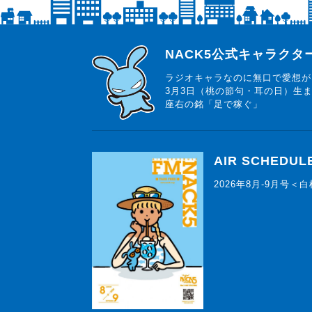
らじっと君
NACK5公式キャラク
ラジオキャラなのに無口で愛想が
3月3日（桃の節句・耳の日）生
座右の銘「足で稼ぐ」
AIR SCHEDUL
2026年8月-9月号＜