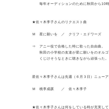
毎年オーディションのために秋田から10時
★佐々木李子さんのリクエスト曲
Ｍ 星に願いを ／ クリフ・エドワーズ
⇒ アニー役で合格した時に歌った自由曲。
秋田の小学校の友達が星に願いをのオルゴ
くじけそうなときに聴きながら頑張った。
星佐々木李子さんは先週（６月３日）ニューアル
Ｍ 桃李成蹊 ／ 佐々木李子
★佐々木李子さんは何をしている時が充実して