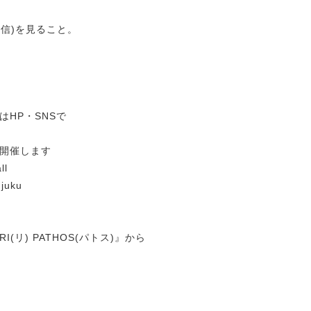
配信)を見ること。
HP・SNSで
O」開催します
l
uku
リ) PATHOS(パトス)』から