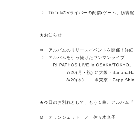
⇒ TikTokのVライバーの配信(ゲーム、妨害
★お知らせ
⇒ アルバムのリリースイベントを開催！詳細は
⇒ アルバムを引っ提げたワンマンライブ
「RI PATHOS LIVE in OSAKA/TOKY
7/20(月・祝) ＠大阪・BananaHal
8/20(木) ＠東京・Zepp Shinj
★今日のお別れとして、もう１曲、アルバム『RI(
Ｍ オランジェット ／ 佐々木李子