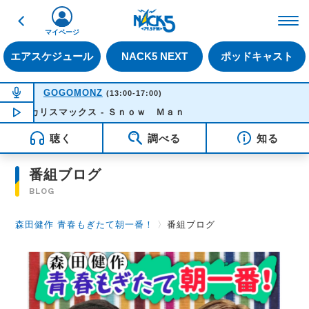
戻る
FM NACK5 79.5MHz（
マイページ
エアスケジュール
NACK5 NEXT
ポッドキャスト
NOW ON AIR
GOGOMONZ
(13:00-17:00)
カリスマックス - Ｓｎｏｗ Ｍａｎ
NOW PLAYING
13:02
聴く
調べる
知る
番組ブログ
BLOG
森田健作 青春もぎたて朝一番！
〉
番組ブログ