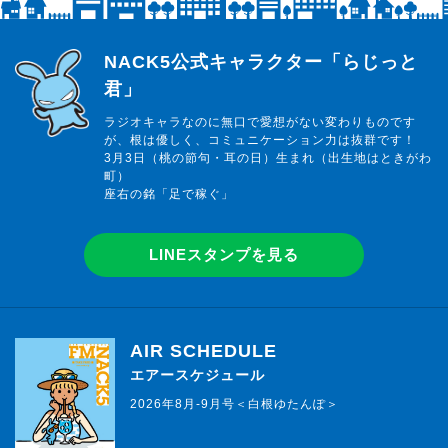
らじっと君
NACK5公式キャラクター「らじっと
君」
ラジオキャラなのに無口で愛想がない変わりものです
が、根は優しく、コミュニケーション力は抜群です！
3月3日（桃の節句・耳の日）生まれ（出生地はときがわ
町）
座右の銘「足で稼ぐ」
LINEスタンプを見る
AIR SCHEDULE
エアースケジュール
2026年8月-9月号＜白根ゆたんぽ＞