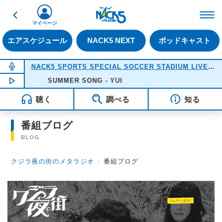
戻る
FM NACK5 79.5MHz（
マイページ
エアスケジュール
NACK5 NEXT
ポッドキャスト
NOW ON AIR
NACK5 SPORTS SPECIAL SOCCER STADIUM LIVE 2026
NOW PLAYING
SUMMER SONG - YUI
18:05
聴く
調べる
知る
番組ブログ
BLOG
クジラ夜の街のメタラジオ
〉
番組ブログ