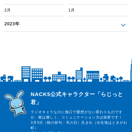
2月
1月
2023年
らじっと君
NACK5公式キャラクター「らじっと
君」
ラジオキャラなのに無口で愛想がない変わりものです
が、根は優しく、コミュニケーション力は抜群です！
3月3日（桃の節句・耳の日）生まれ（出生地はときがわ
町）