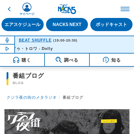
戻る
FM NACK5 79.5MHz（
マイページ
エアスケジュール
NACK5 NEXT
ポッドキャスト
NOW ON AIR
BEAT SHUFFLE
(19:00-20:30)
ン・ドゥ・トロワ - Dolly
NOW PLAYING
20:10
聴く
調べる
知る
番組ブログ
BLOG
クジラ夜の街のメタラジオ
〉
番組ブログ