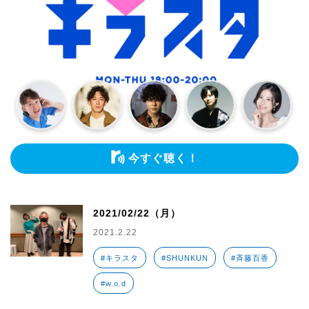
今すぐ聴く！
2021/02/22（月）
2021.2.22
#キラスタ
#SHUNKUN
#斉藤百香
#w.o.d