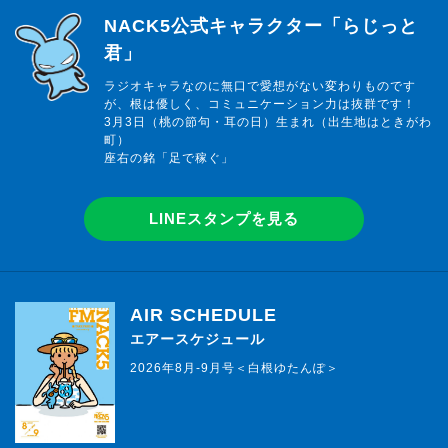
らじっと君
NACK5公式キャラクター「らじっと
君」
ラジオキャラなのに無口で愛想がない変わりものです
が、根は優しく、コミュニケーション力は抜群です！
3月3日（桃の節句・耳の日）生まれ（出生地はときがわ
町）
座右の銘「足で稼ぐ」
LINEスタンプを見る
AIR SCHEDULE
エアースケジュール
2026年8月-9月号＜白根ゆたんぽ＞