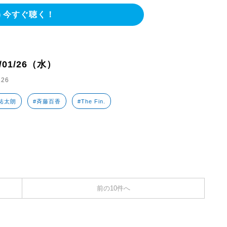
今すぐ聴く！
2/01/26（水）
.26
祐太朗
#斉藤百香
#The Fin.
前の10件へ