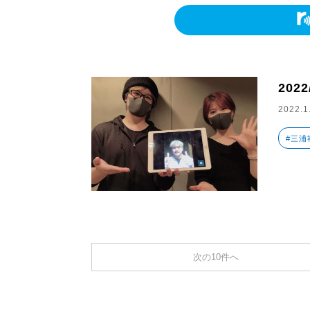
202
2022.1
#三浦
次の10件へ