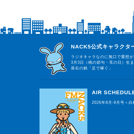
らじっと君
NACK5公式キャラク
ラジオキャラなのに無口で愛想が
3月3日（桃の節句・耳の日）生
座右の銘「足で稼ぐ」
AIR SCHEDUL
2026年8月-9月号＜