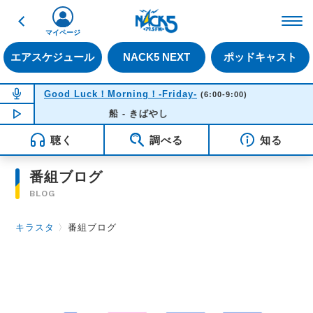
戻る
FM NACK5 79.5MHz（
マイページ
エアスケジュール
NACK5 NEXT
ポッドキャスト
NOW ON AIR
Good Luck！Morning！-Friday-
(6:00-9:00)
NOW PLAYING
船 - きばやし
06:33
聴く
調べる
知る
番組ブログ
BLOG
キラスタ
〉
番組ブログ