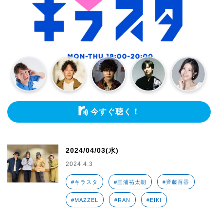
今すぐ聴く！
2024/04/03(水)
2024.4.3
#キラスタ
#三浦祐太朗
#斉藤百香
#MAZZEL
#RAN
#EIKI