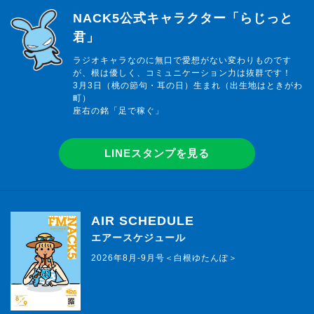
らじっと君
NACK5公式キャラクター「らじっと
君」
ラジオキャラなのに無口で愛想がない変わりものです
が、根は優しく、コミュニケーション力は抜群です！
3月3日（桃の節句・耳の日）生まれ（出生地はときがわ
町）
座右の銘「足で稼ぐ」
LINEスタンプを見る
AIR SCHEDULE
エアースケジュール
2026年8月-9月号＜白根ゆたんぽ＞