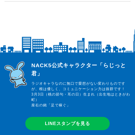
らじっと君
NACK5公式キャラクター「らじっと
君」
ラジオキャラなのに無口で愛想がない変わりものです
が、根は優しく、コミュニケーション力は抜群です！
3月3日（桃の節句・耳の日）生まれ（出生地はときがわ
町）
座右の銘「足で稼ぐ」
LINEスタンプを見る