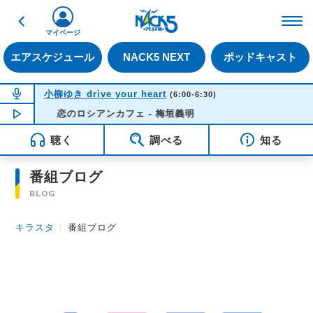
戻る
FM NACK5 79.5MHz（
マイページ
エアスケジュール
NACK5 NEXT
ポッドキャスト
NOW ON AIR
小柳ゆき drive your heart
(6:00-6:30)
NOW PLAYING
恋のロシアンカフェ - 梅垣義明
05:42
聴く
調べる
知る
番組ブログ
BLOG
キラスタ
〉
番組ブログ