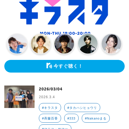
今すぐ聴く！
2026/03/04
2026.3.4
#キラスタ
#タカハシヒョウリ
#斉藤百香
#333
#Nakanoまる