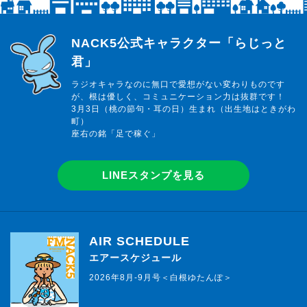
らじっと君
NACK5公式キャラクター「らじっと
君」
ラジオキャラなのに無口で愛想がない変わりものです
が、根は優しく、コミュニケーション力は抜群です！
3月3日（桃の節句・耳の日）生まれ（出生地はときがわ
町）
座右の銘「足で稼ぐ」
LINEスタンプを見る
AIR SCHEDULE
エアースケジュール
2026年8月-9月号＜白根ゆたんぽ＞