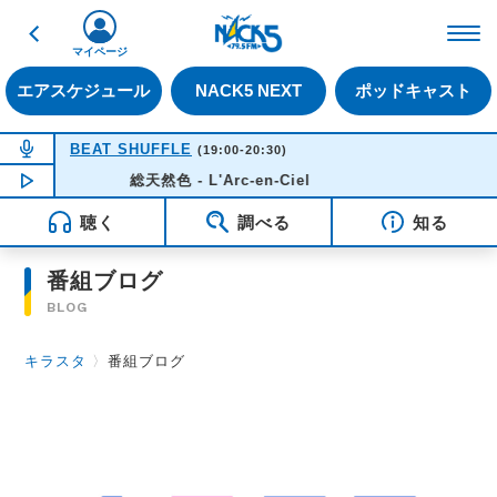
戻る
FM NACK5 79.5MHz（
マイページ
エアスケジュール
NACK5 NEXT
ポッドキャスト
NOW ON AIR
BEAT SHUFFLE
(19:00-20:30)
NOW PLAYING
総天然色 - L'Arc-en-Ciel
19:15
聴く
調べる
知る
番組ブログ
BLOG
キラスタ
〉
番組ブログ