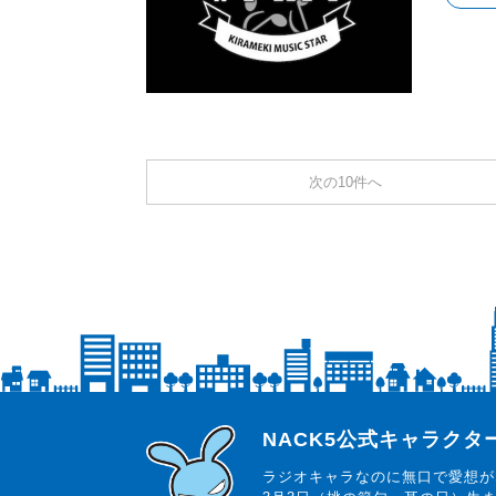
次の10件へ
らじっと君
NACK5公式キャラク
ラジオキャラなのに無口で愛想が