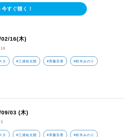
今すぐ聴く！
/02/16(木)
.16
スタ
#三浦祐太朗
#斉藤百香
#鈴木みのり
/09/03 (木)
.3
スタ
#三浦祐太朗
#斉藤百香
#鈴木みのり