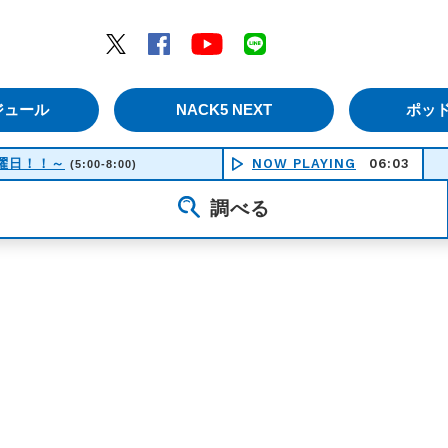
エムナックファイブ）
Twitter
Facebook
YouTube
LINE
ジュール
NACK5 NEXT
ポッ
！土曜日！！～
NOW PLAYING
06:03
C
(5:00-8:00)
調べる