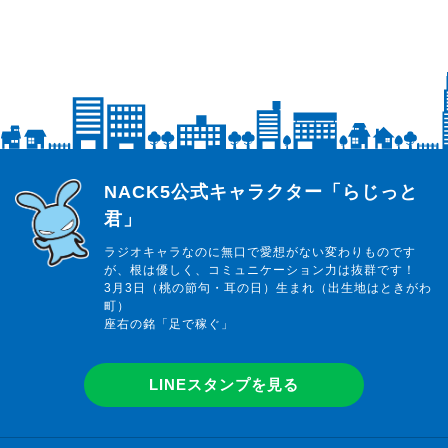
らじっと君
NACK5公式キャラクター「らじっと
君」
ラジオキャラなのに無口で愛想がない変わりものです
が、根は優しく、コミュニケーション力は抜群です！
3月3日（桃の節句・耳の日）生まれ（出生地はときがわ
町）
座右の銘「足で稼ぐ」
LINEスタンプを見る