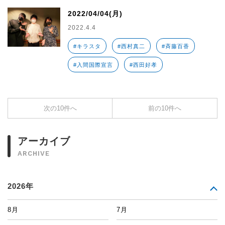
2022/04/04(月)
2022.4.4
#キラスタ
#西村真二
#斉藤百香
#入間国際宣言
#西田好孝
次の10件へ
前の10件へ
アーカイブ
ARCHIVE
2026年
8月
7月