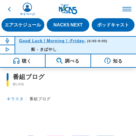
戻る
FM NACK5 79.5MHz（
マイページ
エアスケジュール
NACK5 NEXT
ポッドキャスト
NOW ON AIR
Good Luck！Morning！-Friday-
(6:00-9:00)
NOW PLAYING
船 - きばやし
06:33
聴く
調べる
知る
番組ブログ
BLOG
キラスタ
〉
番組ブログ