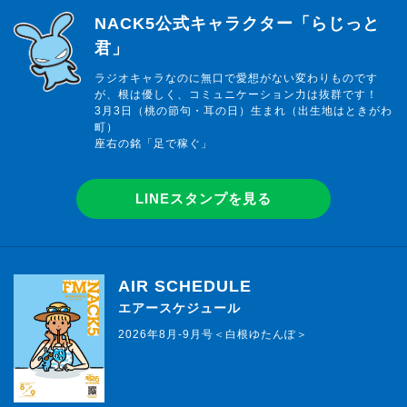
らじっと君
NACK5公式キャラクター「らじっと
君」
ラジオキャラなのに無口で愛想がない変わりものです
が、根は優しく、コミュニケーション力は抜群です！
3月3日（桃の節句・耳の日）生まれ（出生地はときがわ
町）
座右の銘「足で稼ぐ」
LINEスタンプを見る
AIR SCHEDULE
エアースケジュール
2026年8月-9月号＜白根ゆたんぽ＞