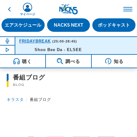
戻る
FM NACK5 79.5MHz（
マイページ
エアスケジュール
NACK5 NEXT
ポッドキャスト
NOW ON AIR
FRIDAYBREAK
(25:00-28:45)
NOW PLAYING
Shoo Bee Da - ELSEE
04:23
聴く
調べる
知る
番組ブログ
BLOG
キラスタ
〉
番組ブログ