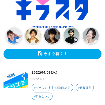
今すぐ聴く！
2022/04/06(水）
2022.4.6
#キラスタ
#三浦祐太朗
#斉藤百香
#日食なつこ