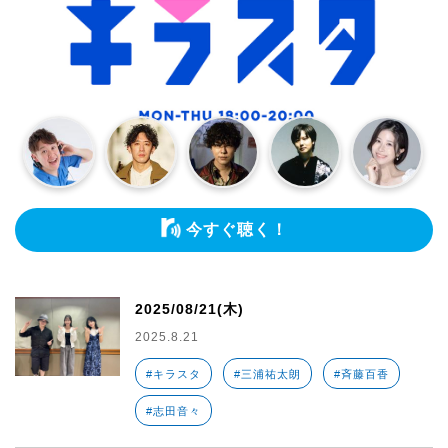
今すぐ聴く！
2025/08/21(木)
2025.8.21
#キラスタ
#三浦祐太朗
#斉藤百香
#志田音々