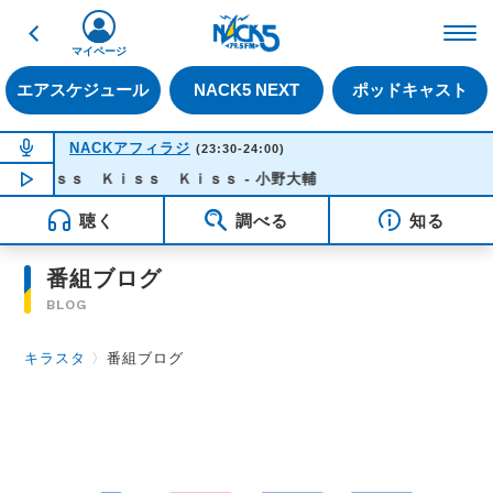
戻る
FM NACK5 79.5MHz（
マイページ
エアスケジュール
NACK5 NEXT
ポッドキャスト
NOW ON AIR
NACKアフィラジ
(23:30-24:00)
Ｋｉｓｓ Ｋｉｓｓ Ｋｉｓｓ - 小野大輔
NOW PLAYING
23:50
聴く
調べる
知る
番組ブログ
BLOG
キラスタ
〉
番組ブログ