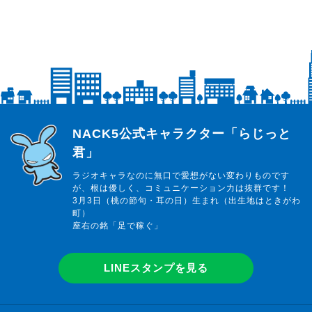
らじっと君
NACK5公式キャラクター「らじっと
君」
ラジオキャラなのに無口で愛想がない変わりものです
が、根は優しく、コミュニケーション力は抜群です！
3月3日（桃の節句・耳の日）生まれ（出生地はときがわ
町）
座右の銘「足で稼ぐ」
LINEスタンプを見る