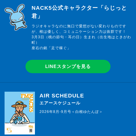
らじっと君
NACK5公式キャラクター「らじっと
君」
ラジオキャラなのに無口で愛想がない変わりものです
が、根は優しく、コミュニケーション力は抜群です！
3月3日（桃の節句・耳の日）生まれ（出生地はときがわ
町）
座右の銘「足で稼ぐ」
LINEスタンプを見る
AIR SCHEDULE
エアースケジュール
2026年8月-9月号＜白根ゆたんぽ＞