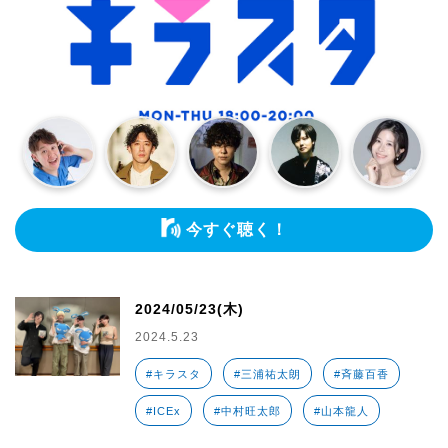
今すぐ聴く！
2024/05/23(木)
2024.5.23
#キラスタ
#三浦祐太朗
#斉藤百香
#ICEx
#中村旺太郎
#山本龍人