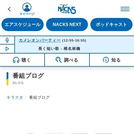
戻る
FM NACK5 79.5MHz（
マイページ
エアスケジュール
NACK5 NEXT
ポッドキャスト
NOW ON AIR
カメレオンパーティー
(12:55-16:55)
NOW PLAYING
長く短い祭 - 椎名林檎
16:35
聴く
調べる
知る
番組ブログ
BLOG
キラスタ
〉
番組ブログ