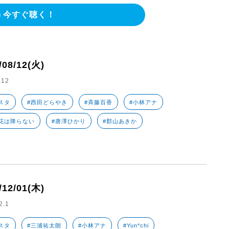
今すぐ聴く！
/08/12(火)
.12
スタ
#西田どらやき
#斉藤百香
#小林アナ
花は降らない
#唐澤ひかり
#郡山あきか
/12/01(木)
2.1
スタ
#三浦祐太朗
#小林アナ
#Yun*chi