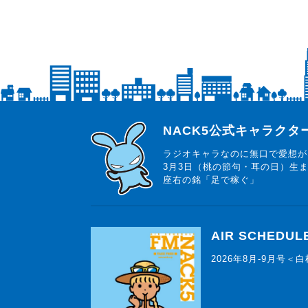
らじっと君
NACK5公式キャラク
ラジオキャラなのに無口で愛想が
3月3日（桃の節句・耳の日）生
座右の銘「足で稼ぐ」
AIR SCHEDUL
2026年8月-9月号＜