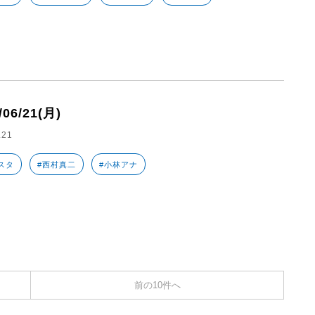
/06/21(月)
.21
スタ
#西村真二
#小林アナ
前の10件へ