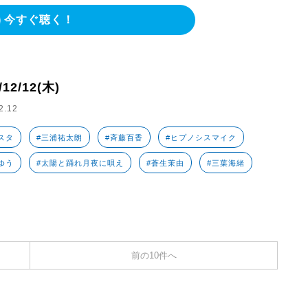
今すぐ聴く！
/12/12(木)
2.12
スタ
#三浦祐太朗
#斉藤百香
#ヒプノシスマイク
ゆう
#太陽と踊れ月夜に唄え
#蒼生茉由
#三葉海緒
前の10件へ