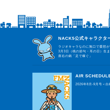
らじっと君
NACK5公式キャラク
ラジオキャラなのに無口で愛想が
3月3日（桃の節句・耳の日）生
座右の銘「足で稼ぐ」
AIR SCHEDUL
2026年8月-9月号＜