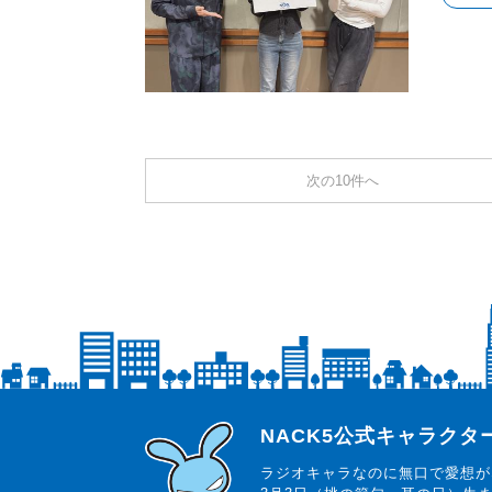
次の10件へ
らじっと君
NACK5公式キャラク
ラジオキャラなのに無口で愛想が