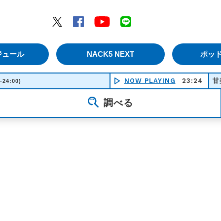
エムナックファイブ）
Twitter
Facebook
YouTube
LINE
ジュール
NACK5 NEXT
ポッ
NOW PLAYING
23:24
甘美な死
-24:00)
調べる