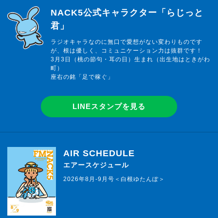
らじっと君
NACK5公式キャラクター「らじっと
君」
ラジオキャラなのに無口で愛想がない変わりものです
が、根は優しく、コミュニケーション力は抜群です！
3月3日（桃の節句・耳の日）生まれ（出生地はときがわ
町）
座右の銘「足で稼ぐ」
LINEスタンプを見る
AIR SCHEDULE
エアースケジュール
2026年8月-9月号＜白根ゆたんぽ＞