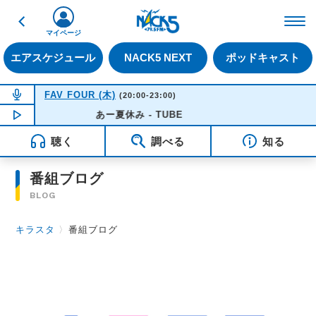
戻る
FM NACK5 79.5MHz（
マイページ
エアスケジュール
NACK5 NEXT
ポッドキャスト
NOW ON AIR
FAV FOUR (木)
(20:00-23:00)
NOW PLAYING
あー夏休み - TUBE
20:50
聴く
調べる
知る
番組ブログ
BLOG
キラスタ
〉
番組ブログ