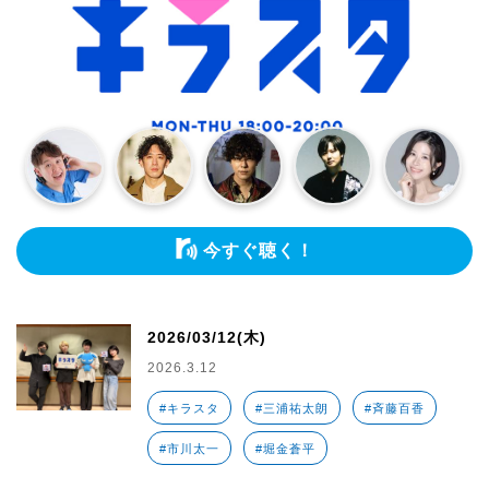
今すぐ聴く！
2026/03/12(木)
2026.3.12
#キラスタ
#三浦祐太朗
#斉藤百香
#市川太一
#堀金蒼平