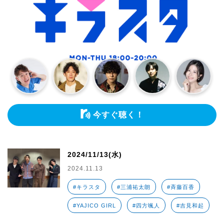
今すぐ聴く！
2024/11/13(水)
2024.11.13
#キラスタ
#三浦祐太朗
#斉藤百香
#YAJICO GIRL
#四方颯人
#吉見和起