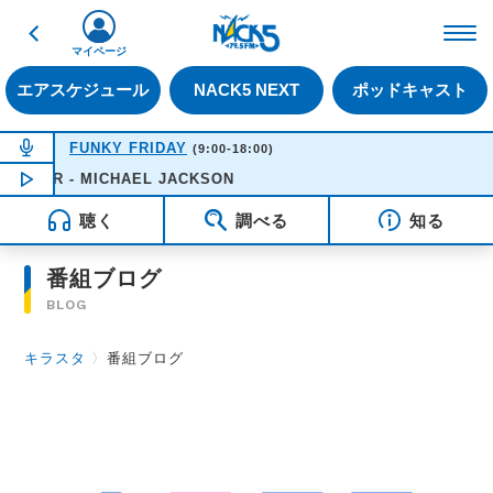
戻る
FM NACK5 79.5MHz（
マイページ
エアスケジュール
NACK5 NEXT
ポッドキャスト
NOW ON AIR
FUNKY FRIDAY
(9:00-18:00)
ILLER - MICHAEL JACKSON
NOW PLAYING
12:21
聴く
調べる
知る
番組ブログ
BLOG
キラスタ
〉
番組ブログ