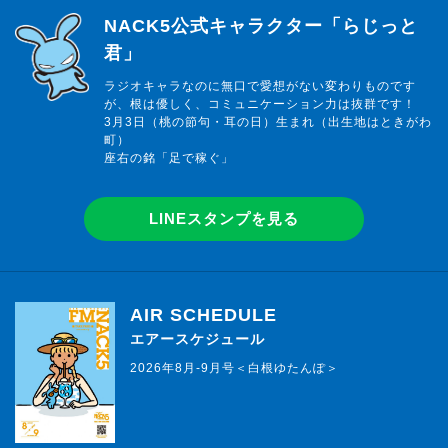
らじっと君
NACK5公式キャラクター「らじっと
君」
ラジオキャラなのに無口で愛想がない変わりものです
が、根は優しく、コミュニケーション力は抜群です！
3月3日（桃の節句・耳の日）生まれ（出生地はときがわ
町）
座右の銘「足で稼ぐ」
LINEスタンプを見る
AIR SCHEDULE
エアースケジュール
2026年8月-9月号＜白根ゆたんぽ＞