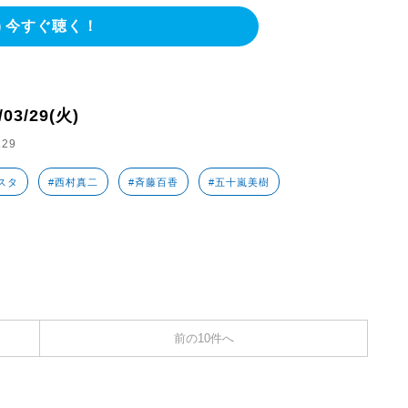
今すぐ聴く！
/03/29(火)
.29
スタ
#西村真二
#斉藤百香
#五十嵐美樹
前の10件へ