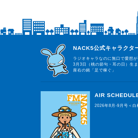
らじっと君
NACK5公式キャラク
ラジオキャラなのに無口で愛想が
3月3日（桃の節句・耳の日）生
座右の銘「足で稼ぐ」
AIR SCHEDUL
2026年8月-9月号＜