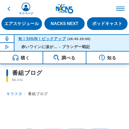
戻る
FM NACK5 79.5MHz（
マイページ
エアスケジュール
NACK5 NEXT
ポッドキャスト
NOW ON AIR
旬！SHUN！ピックアップ
(28:45-29:00)
NOW PLAYING
赤いワインに涙が… - ブランデー戦記
04:38
聴く
調べる
知る
番組ブログ
BLOG
キラスタ
〉
番組ブログ