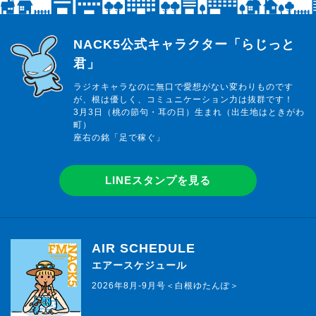
らじっと君
NACK5公式キャラクター「らじっと
君」
ラジオキャラなのに無口で愛想がない変わりものです
が、根は優しく、コミュニケーション力は抜群です！
3月3日（桃の節句・耳の日）生まれ（出生地はときがわ
町）
座右の銘「足で稼ぐ」
LINEスタンプを見る
AIR SCHEDULE
エアースケジュール
2026年8月-9月号＜白根ゆたんぽ＞