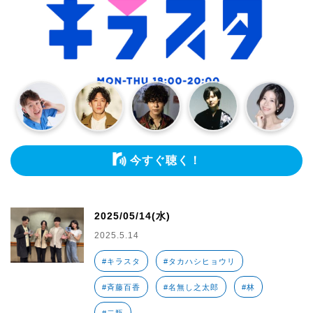
今すぐ聴く！
2025/05/14(水)
2025.5.14
#キラスタ
#タカハシヒョウリ
#斉藤百香
#名無し之太郎
#林