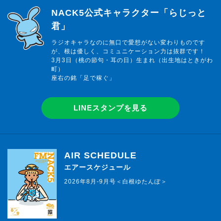
らじっと君
NACK5公式キャラクター「らじっと
君」
ラジオキャラなのに無口で愛想がない変わりものです
が、根は優しく、コミュニケーション力は抜群です！
3月3日（桃の節句・耳の日）生まれ（出生地はときがわ
町）
座右の銘「足で稼ぐ」
LINEスタンプを見る
AIR SCHEDULE
エアースケジュール
2026年8月-9月号＜白根ゆたんぽ＞