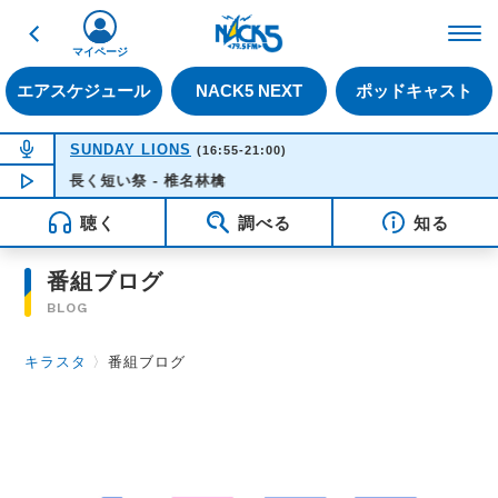
戻る
FM NACK5 79.5MHz（
マイページ
エアスケジュール
NACK5 NEXT
ポッドキャスト
NOW ON AIR
SUNDAY LIONS
(16:55-21:00)
NOW PLAYING
長く短い祭 - 椎名林檎
16:35
聴く
調べる
知る
番組ブログ
BLOG
キラスタ
〉
番組ブログ