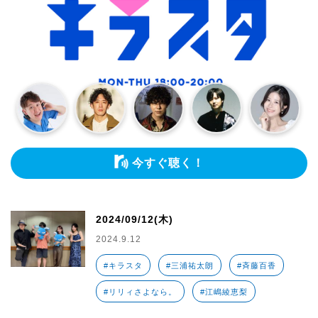
今すぐ聴く！
2024/09/12(木)
2024.9.12
#キラスタ
#三浦祐太朗
#斉藤百香
#リリィさよなら。
#江嶋綾恵梨