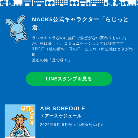
らじっと君
NACK5公式キャラクター「らじっと
君」
ラジオキャラなのに無口で愛想がない変わりものです
が、根は優しく、コミュニケーション力は抜群です！
3月3日（桃の節句・耳の日）生まれ（出生地はときがわ
町）
座右の銘「足で稼ぐ」
LINEスタンプを見る
AIR SCHEDULE
エアースケジュール
2026年8月-9月号＜白根ゆたんぽ＞