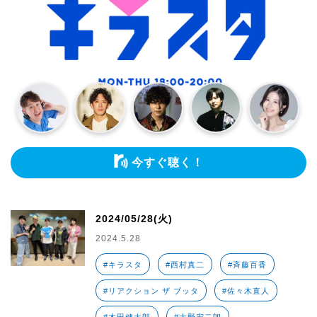
今すぐ聴く！
2024/05/28(火)
2024.5.28
#キラスタ
#西村真二
#斉藤百香
#リアクション ザ ブッタ
#佐々木直人