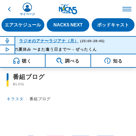
戻る
FM NACK5 79.5MHz（
マイページ
エアスケジュール
NACK5 NEXT
ポッドキャスト
NOW ON AIR
ラジオのアナ〜ラジアナ（月）
(25:00-28:45)
あの夏休み 〜また逢う日まで〜 - ぜったくん
NOW PLAYING
03:51
聴く
調べる
知る
番組ブログ
BLOG
キラスタ
〉
番組ブログ