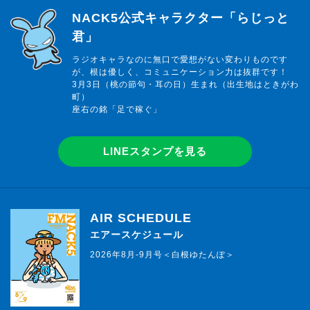
らじっと君
NACK5公式キャラクター「らじっと
君」
ラジオキャラなのに無口で愛想がない変わりものです
が、根は優しく、コミュニケーション力は抜群です！
3月3日（桃の節句・耳の日）生まれ（出生地はときがわ
町）
座右の銘「足で稼ぐ」
LINEスタンプを見る
AIR SCHEDULE
エアースケジュール
2026年8月-9月号＜白根ゆたんぽ＞