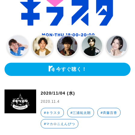
今すぐ聴く！
2020/11/04 (水)
2020.11.4
#キラスタ
#三浦祐太朗
#斉藤百香
#マカロニえんぴつ