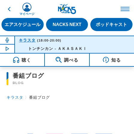
戻る
FM NACK5 79.5MHz（
マイページ
エアスケジュール
NACK5 NEXT
ポッドキャスト
NOW ON AIR
キラスタ
(18:00-20:00)
NOW PLAYING
トンチンカン - ＡＫＡＳＡＫＩ
18:50
聴く
調べる
知る
番組ブログ
BLOG
キラスタ
〉
番組ブログ