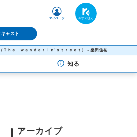
マイページ
ドキャスト
 ｗａｎｄｅｒｉｎ’ｓｔｒｅｅｔ） - 桑田佳祐
知る
アーカイブ