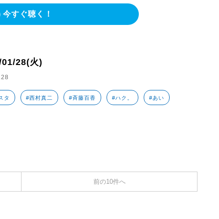
今すぐ聴く！
/01/28(火)
.28
スタ
#西村真二
#斉藤百香
#ハク。
#あい
前の10件へ