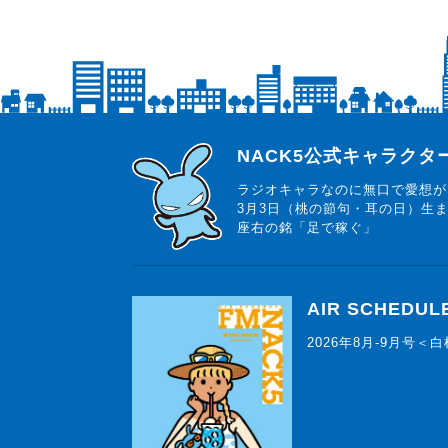
らじっと君
NACK5公式キャラク
ラジオキャラなのに無口で愛想が
3月3日（桃の節句・耳の日）生
座右の銘「足で稼ぐ」
AIR SCHEDUL
2026年8月-9月号＜