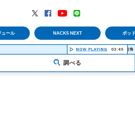
エムナックファイブ）
Twitter
Facebook
YouTube
LINE
ジュール
NACK5 NEXT
ポッ
NOW PLAYING
遠い街角（Ｔｈｅ
03:45
調べる