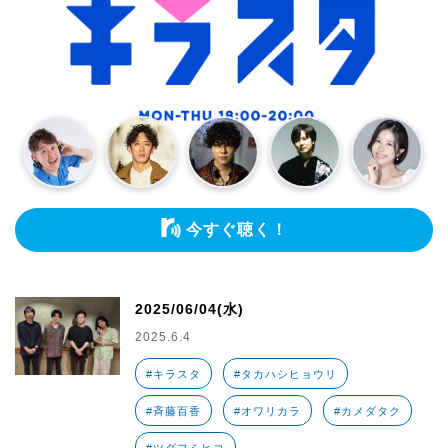
今すぐ聴く！
2025/06/04(水)
2025.6.4
#キラスタ
#タカハシヒョウリ
#斉藤百香
#オワリカラ
#カメダタク