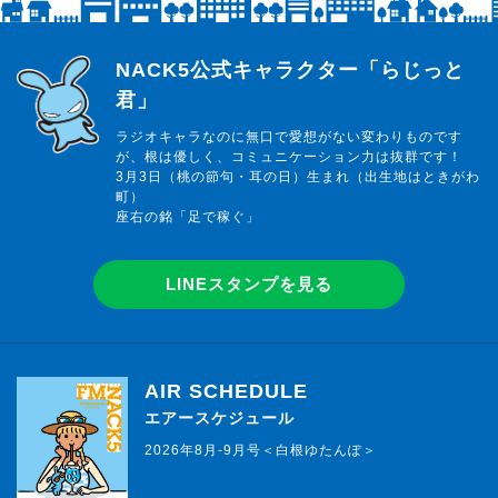
らじっと君
NACK5公式キャラクター「らじっと
君」
ラジオキャラなのに無口で愛想がない変わりものです
が、根は優しく、コミュニケーション力は抜群です！
3月3日（桃の節句・耳の日）生まれ（出生地はときがわ
町）
座右の銘「足で稼ぐ」
LINEスタンプを見る
AIR SCHEDULE
エアースケジュール
2026年8月-9月号＜白根ゆたんぽ＞