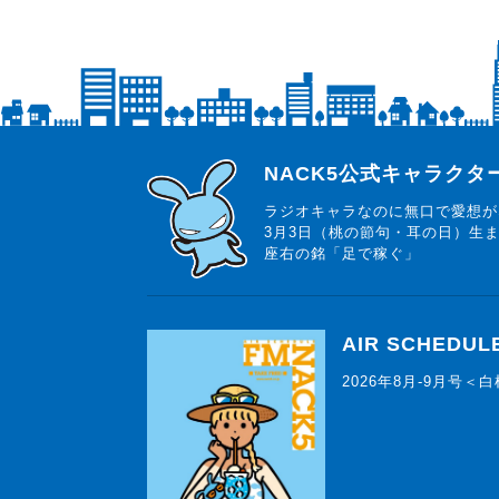
らじっと君
NACK5公式キャラク
ラジオキャラなのに無口で愛想が
3月3日（桃の節句・耳の日）生
座右の銘「足で稼ぐ」
AIR SCHEDUL
2026年8月-9月号＜