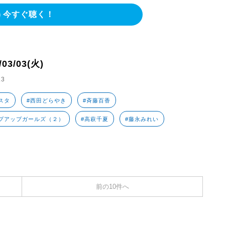
今すぐ聴く！
/03/03(火)
.3
スタ
#西田どらやき
#斉藤百香
プアップガールズ（２）
#高萩千夏
#藤永みれい
前の10件へ