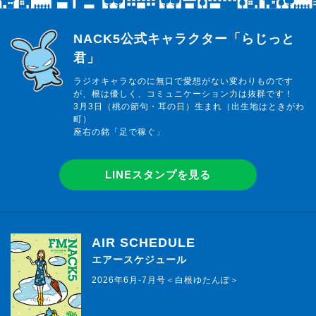
らじっと君
NACK5公式キャラクター「らじっと
君」
ラジオキャラなのに無口で愛想がない変わりものです
が、根は優しく、コミュニケーション力は抜群です！
3月3日（桃の節句・耳の日）生まれ（出生地はときがわ
町）
座右の銘「足で稼ぐ」
LINEスタンプを見る
AIR SCHEDULE
エアースケジュール
2026年6月-7月号＜白根ゆたんぽ＞