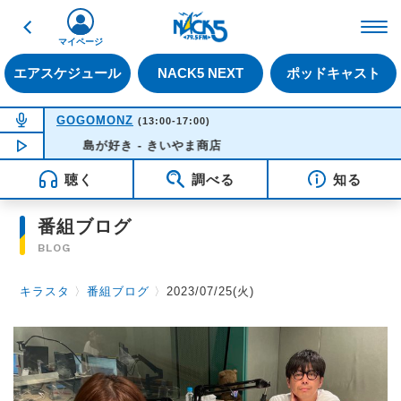
戻る
FM NACK5 79.5MHz（
マイページ
エアスケジュール
NACK5 NEXT
ポッドキャスト
NOW ON AIR
GOGOMONZ
(13:00-17:00)
NOW PLAYING
島が好き - きいやま商店
15:57
聴く
調べる
知る
番組ブログ
BLOG
キラスタ
〉
番組ブログ
〉
2023/07/25(火)