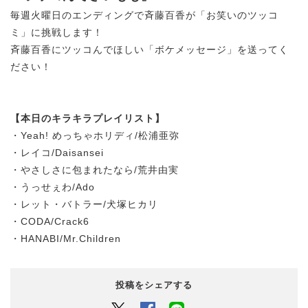
毎週火曜日のエンディングで斉藤百香が「お笑いのツッコ
ミ」に挑戦します！
斉藤百香にツッコんでほしい「ボケメッセージ」を送ってく
ださい！
【本日のキラキラプレイリスト】
・Yeah! めっちゃホリディ/松浦亜弥
・レイコ/Daisansei
・やさしさに包まれたなら/荒井由実
・うっせぇわ/Ado
・レット・バトラー/犬塚ヒカリ
・CODA/Crack6
・HANABI/Mr.Children
投稿をシェアする