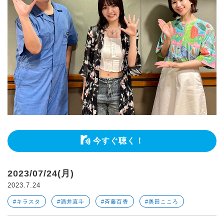
今すぐ聴く！
2023/07/24(月)
2023.7.24
#キラスタ
#酒井直斗
#斉藤百香
#奥田こころ