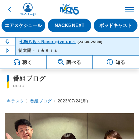
戻る
FM NACK5 79.5MHz（
マイページ
エアスケジュール
NACK5 NEXT
ポッドキャスト
NOW ON AIR
七転八起～Never give up～
(24:30-25:00)
徒太陽 - ｉ★Ｒｉｓ
NOW PLAYING
00:32
聴く
調べる
知る
番組ブログ
BLOG
キラスタ
〉
番組ブログ
〉
2023/07/24(月)