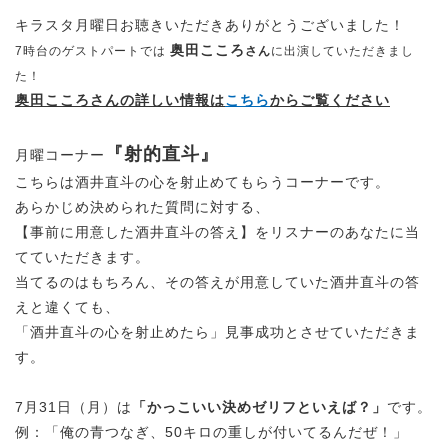
キラスタ月曜日お聴きいただきありがとうございました！
奥田こころ
7時台のゲストパートでは
さん
に出演していただきまし
た！
奥田こころさん
の詳しい情報は
こちら
からご覧ください
『射的直斗』
月曜コーナー
こちらは酒井直斗の心を射止めてもらうコーナーです。
あらかじめ決められた質問に対する、
【事前に用意した酒井直斗の答え】をリスナーのあなたに当
てていただきます。
当てるのはもちろん、その答えが用意していた酒井直斗の答
えと違くても、
「酒井直斗の心を射止めた ら」見事成功とさせていただきま
す。
7月31日（月）は
「かっこいい決めゼリフといえば？」
です。
例：「俺の青つなぎ、50キロの重しが付いてるんだぜ！」