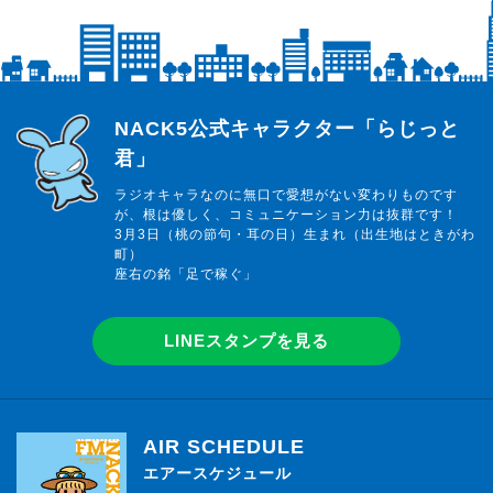
らじっと君
NACK5公式キャラクター「らじっと
君」
ラジオキャラなのに無口で愛想がない変わりものです
が、根は優しく、コミュニケーション力は抜群です！
3月3日（桃の節句・耳の日）生まれ（出生地はときがわ
町）
座右の銘「足で稼ぐ」
LINEスタンプを見る
AIR SCHEDULE
エアースケジュール