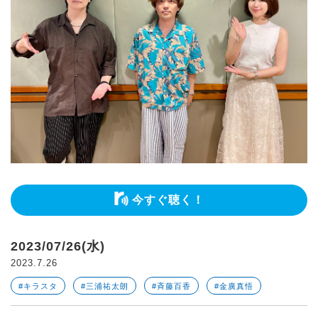
今すぐ聴く！
2023/07/26(水)
2023.7.26
#キラスタ
#三浦祐太朗
#斉藤百香
#金廣真悟