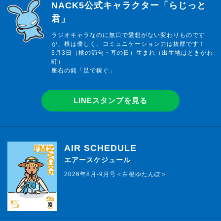
らじっと君
NACK5公式キャラクター「らじっと
君」
ラジオキャラなのに無口で愛想がない変わりものです
が、根は優しく、コミュニケーション力は抜群です！
3月3日（桃の節句・耳の日）生まれ（出生地はときがわ
町）
座右の銘「足で稼ぐ」
LINEスタンプを見る
AIR SCHEDULE
エアースケジュール
2026年8月-9月号＜白根ゆたんぽ＞