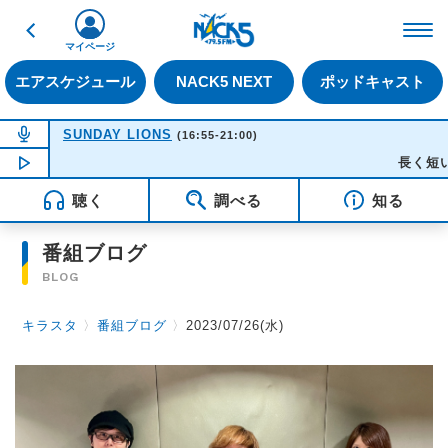
戻る
FM NACK5 79.5MHz（
マイページ
エアスケジュール
NACK5 NEXT
ポッドキャスト
NOW ON AIR
SUNDAY LIONS
(16:55-21:00)
NOW PLAYING
16:35
長く短い祭 
聴く
調べる
知る
番組ブログ
BLOG
キラスタ
〉
番組ブログ
〉
2023/07/26(水)