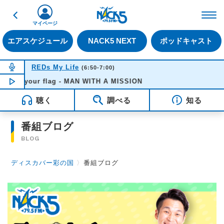
戻る
FM NACK5 79.5MHz（
マイページ
エアスケジュール
NACK5 NEXT
ポッドキャスト
NOW ON AIR
REDs My Life
(6:50-7:00)
Raise your flag - MAN WITH A MISSION
NOW PLAYING
06:53
聴く
調べる
知る
番組ブログ
BLOG
ディスカバー彩の国
〉
番組ブログ