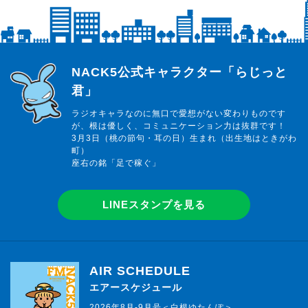
らじっと君
NACK5公式キャラクター「らじっと
君」
ラジオキャラなのに無口で愛想がない変わりものです
が、根は優しく、コミュニケーション力は抜群です！
3月3日（桃の節句・耳の日）生まれ（出生地はときがわ
町）
座右の銘「足で稼ぐ」
LINEスタンプを見る
AIR SCHEDULE
エアースケジュール
2026年8月-9月号＜白根ゆたんぽ＞