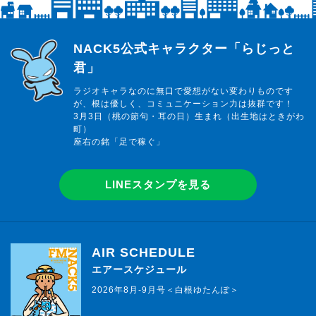
らじっと君
NACK5公式キャラクター「らじっと
君」
ラジオキャラなのに無口で愛想がない変わりものです
が、根は優しく、コミュニケーション力は抜群です！
3月3日（桃の節句・耳の日）生まれ（出生地はときがわ
町）
座右の銘「足で稼ぐ」
LINEスタンプを見る
AIR SCHEDULE
エアースケジュール
2026年8月-9月号＜白根ゆたんぽ＞