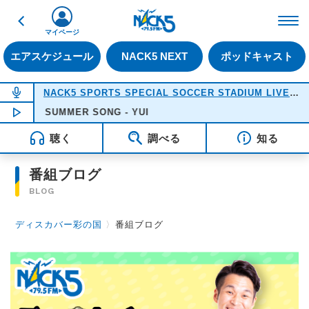
戻る
FM NACK5 79.5MHz（
マイページ
エアスケジュール
NACK5 NEXT
ポッドキャスト
NOW ON AIR
NACK5 SPORTS SPECIAL SOCCER STADIUM LIVE 2026
NOW PLAYING
SUMMER SONG - YUI
18:05
聴く
調べる
知る
番組ブログ
BLOG
ディスカバー彩の国
〉
番組ブログ