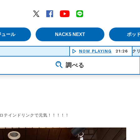
エムナックファイブ）
Twitter
Facebook
YouTube
LINE
ジュール
NACK5 NEXT
ポッ
NOW PLAYING
愛♡スクリ～ム！ - Ai
21:26
調べる
プロテインドリンクで元気！！！！！