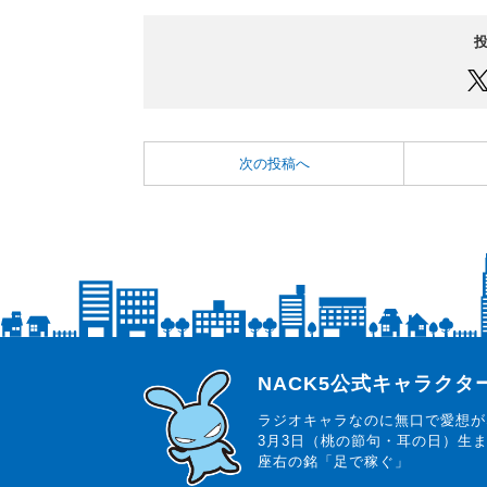
次の投稿へ
らじっと君
NACK5公式キャラク
ラジオキャラなのに無口で愛想が
3月3日（桃の節句・耳の日）生
座右の銘「足で稼ぐ」