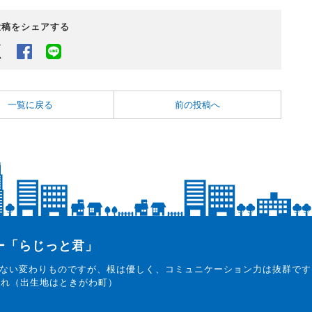
投稿をシェアする
Twitter
Facebook
LINEでシェアするボタン
一覧に戻る
前の投稿へ
ター「らじっと君」
ない変わりものですが、根は優しく、コミュニケーション力は抜群です
まれ（出生地はときがわ町）