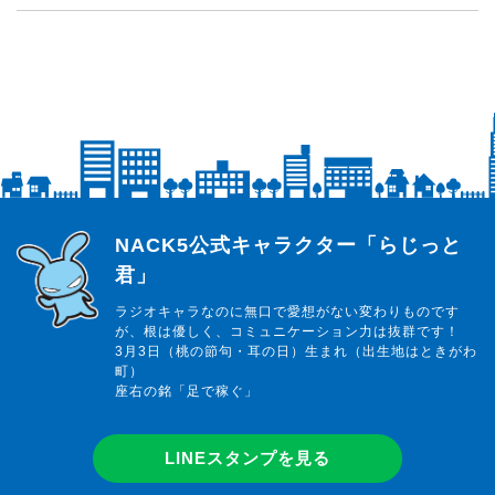
らじっと君
NACK5公式キャラクター「らじっと
君」
ラジオキャラなのに無口で愛想がない変わりものです
が、根は優しく、コミュニケーション力は抜群です！
3月3日（桃の節句・耳の日）生まれ（出生地はときがわ
町）
座右の銘「足で稼ぐ」
LINEスタンプを見る