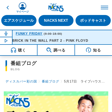
戻る
FM NACK5 79.5MHz（
マイページ
エアスケジュール
NACK5 NEXT
ポッドキャスト
NOW ON AIR
FUNKY FRIDAY
(9:00-18:00)
ER BRICK IN THE WALL PART 2 - PINK FLOYD
NOW PLAYING
15:43
聴く
調べる
知る
番組ブログ
BLOG
ディスカバー彩の国
〉
番組ブログ
〉
5月17日 ライブハウス支援！