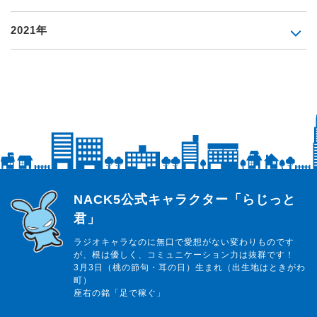
2021年
らじっと君
NACK5公式キャラクター「らじっと
君」
ラジオキャラなのに無口で愛想がない変わりものです
が、根は優しく、コミュニケーション力は抜群です！
3月3日（桃の節句・耳の日）生まれ（出生地はときがわ
町）
座右の銘「足で稼ぐ」