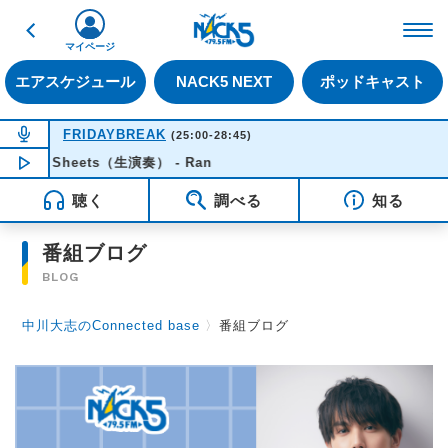
戻る
FM NACK5 79.5MHz（
マイページ
エアスケジュール
NACK5 NEXT
ポッドキャスト
NOW ON AIR
FRIDAYBREAK
(25:00-28:45)
Sheets（生演奏） - Ran
NOW PLAYING
03:06
聴く
調べる
知る
番組ブログ
BLOG
中川大志のConnected base
〉
番組ブログ