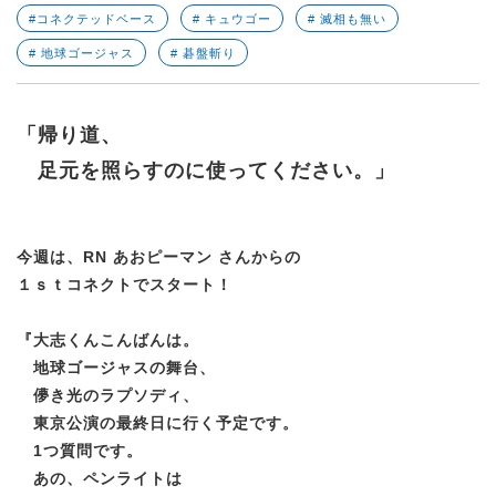
#コネクテッドベース
# キュウゴー
# 滅相も無い
# 地球ゴージャス
# 碁盤斬り
「帰り道、
足元を照らすのに使ってください。」
今週は、RN あおピーマン さんからの
１ｓｔコネクトでスタート！
『大志くんこんばんは。
地球ゴージャスの舞台、
儚き光のラプソディ、
東京公演の最終日に行く予定です。
1つ質問です。
あの、ペンライトは