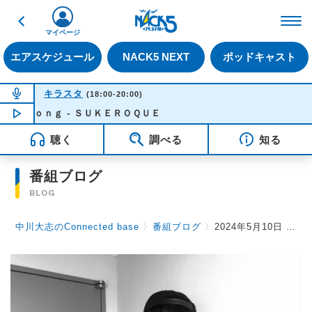
戻る
FM NACK5 79.5MHz（
マイページ
エアスケジュール
NACK5 NEXT
ポッドキャスト
NOW ON AIR
キラスタ
(18:00-20:00)
ｌｏｎｇ - ＳＵＫＥＲＯＱＵＥ
NOW PLAYING
18:28
聴く
調べる
知る
番組ブログ
BLOG
中川大志のConnected base
〉
番組ブログ
〉
2024年5月10日 Vol.163